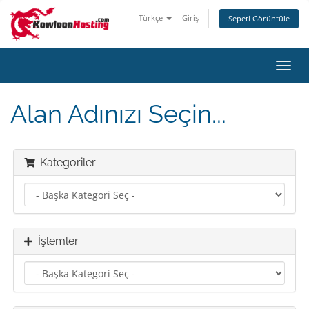
Türkçe
Giriş
Sepeti Görüntüle
Gezi
değiş
Alan Adınızı Seçin...
Kategoriler
İşlemler