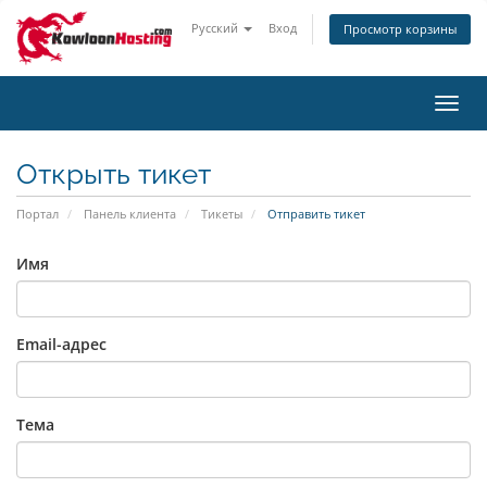
Русский
Вход
Просмотр корзины
Пере
нави
Открыть тикет
Портал
Панель клиента
Тикеты
Отправить тикет
Имя
Email-адрес
Тема