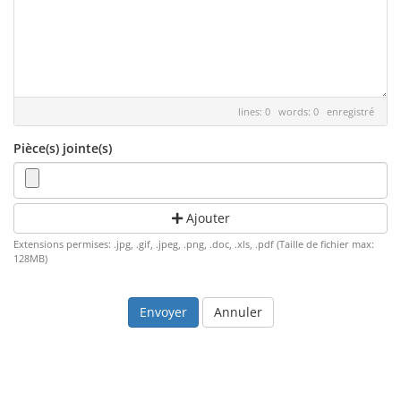
lines: 0 words: 0
enregistré
Pièce(s) jointe(s)
Ajouter
Extensions permises: .jpg, .gif, .jpeg, .png, .doc, .xls, .pdf (Taille de fichier max:
128MB)
Annuler