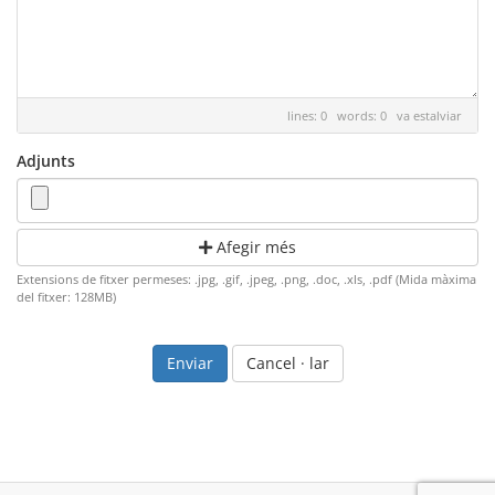
lines: 0 words: 0
va estalviar
Adjunts
Afegir més
Extensions de fitxer permeses: .jpg, .gif, .jpeg, .png, .doc, .xls, .pdf (Mida màxima
del fitxer: 128MB)
Cancel · lar