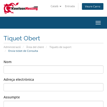
Català
Entrada
Veure Carro
Canv
la
nave
Tiquet Obert
Administració
Àrea del client
Tiquets de suport
Envia ticket de Consulta
Nom
Adreça electrònica
Assumpte