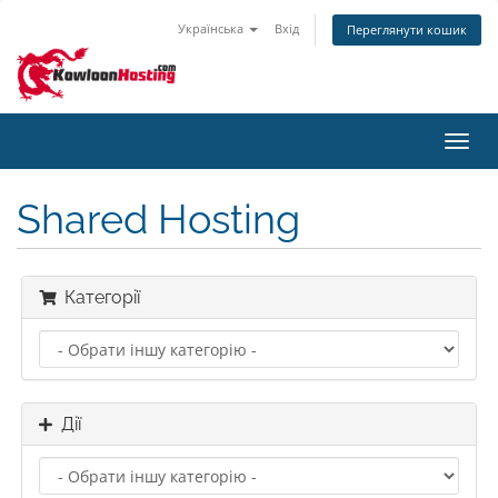
Українська
Вхід
Переглянути кошик
Пере
наві
Shared Hosting
Категорії
Дії