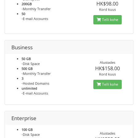
HK$98.00
200GB
-Monthly Transfer
Kord kuus
50
-E-mail Accounts
Telli kohe
Business
50 GB
Alustades
-Disk Space
HK$158.00
500 GB
-Monthly Transfer
Kord kuus
3
-Hosted Domains
Telli kohe
unlimited
-E-mail Accounts
Enterprise
100 GB
Alustades
-Disk Space