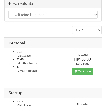
Vali valuuta
Personal
5 GB
Alustades
-Disk Space
HK$58.00
50 GB
-Monthly Transfer
Kord kuus
10
-E-mail Accounts
Telli kohe
Startup
20GB
Alustades
-Disk Space