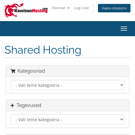
Estonian
Logi sisse
Vaata ostukorvi
Lülit
navig
Shared Hosting
Kategooriad
Tegevused