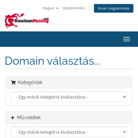
Magyar
Bejelentkezés
Kosár megtekintése
Váltá
a
navig
Domain választás...
Kategóriák
Műveletek