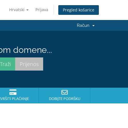
Hrvatski
Prijava
Pregled košarice
Račun
nom domene...
ZVRŠITI PLAĆANJE
DOBIJTE PODRŠKU