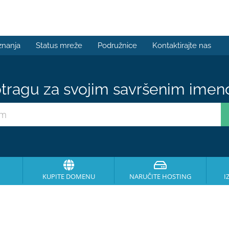
znanja
Status mreže
Podružnice
Kontaktirajte nas
tragu za svojim savršenim ime
KUPITE DOMENU
NARUČITE HOSTING
I