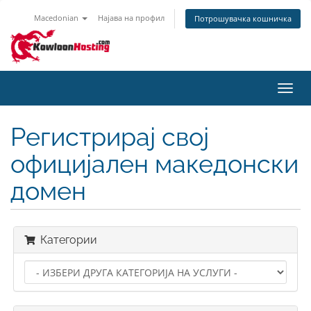
Macedonian
Најава на профил
Потрошувачка кошничка
Вклу
ја
нави
Регистрирај свој
официјален македонски
домен
Категории